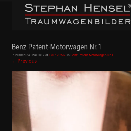
Benz Patent-Motorwagen Nr.1
Published
24. Mai 2017
at
1707 × 2560
in
Benz Patent-Motorwagen Nr.1
←
Previous