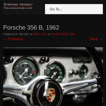
Go To...
Porsche 356 B, 1962
Published
24. Mai 2017
at
2560 × 1707
in
Porsche 356 B, 1962
←
Previous
Next
→