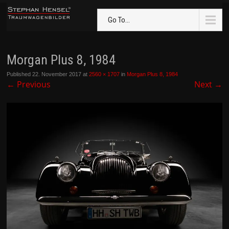
Go To...
Morgan Plus 8, 1984
Published
22. November 2017
at
2560 × 1707
in
Morgan Plus 8, 1984
←
Previous
Next
→