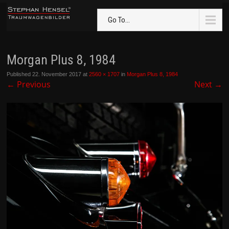
Go To...
Morgan Plus 8, 1984
Published
22. November 2017
at
2560 × 1707
in
Morgan Plus 8, 1984
←
Previous
Next
→